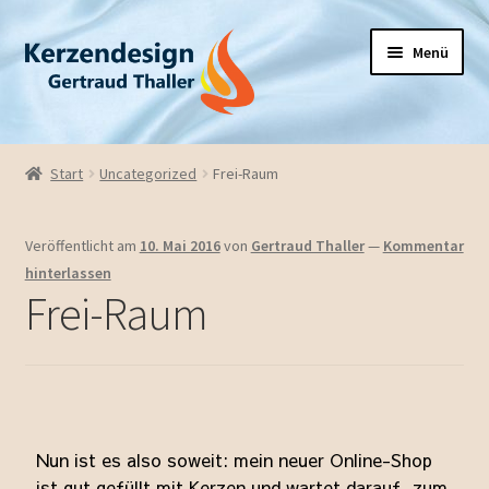
Menü
Hochzeit
Start
Uncategorized
Frei-Raum
Taufe / Firmung
Veröffentlicht am
10. Mai 2016
von
Gertraud Thaller
—
Kommentar
Geburtstag
hinterlassen
Frei-Raum
Saison
Trauerkerzen
Diverse Kerzen
Nun ist es also soweit: mein neuer Online-Shop
ist gut gefüllt mit Kerzen und wartet darauf, zum