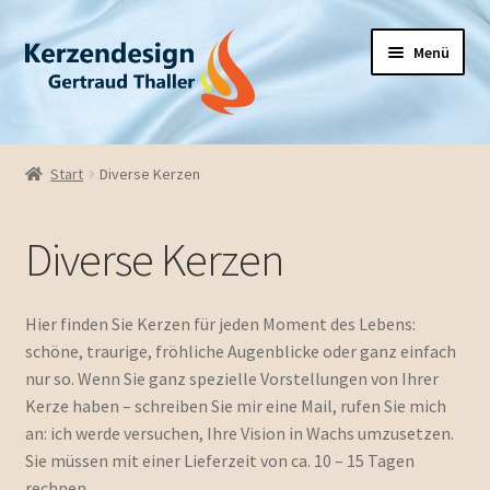
Zur
Zum
Menü
Navigation
Inhalt
springen
springen
Unterm
Hochzeit
öffnen
Start
Diverse Kerzen
Unterm
Taufe / Firmung
öffnen
Diverse Kerzen
Geburtstag
Unterm
Saison
Hier finden Sie Kerzen für jeden Moment des Lebens:
öffnen
schöne, traurige, fröhliche Augenblicke oder ganz einfach
Trauerkerzen
nur so. Wenn Sie ganz spezielle Vorstellungen von Ihrer
Kerze haben – schreiben Sie mir eine Mail, rufen Sie mich
Diverse Kerzen
an: ich werde versuchen, Ihre Vision in Wachs umzusetzen.
Sie müssen mit einer Lieferzeit von ca. 10 – 15 Tagen
rechnen.