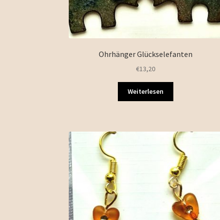
Ohrhänger Glückselefanten
€
13,20
Weiterlesen