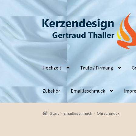
Zur
Zum
Navigation
Inhalt
springen
springen
Hochzeit
Taufe / Firmung
G
Zubehör
Emailleschmuck
Impre
Start
Emailleschmuck
Ohrschmuck