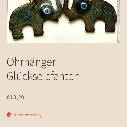
Zubehör
Unterm
Emailleschmuck
öffnen
Impressum / Kontakt
Allgemeine Geschäftsbedingungen
Ohrhänger
Glückselefanten
€
13,20
Nicht vorrätig