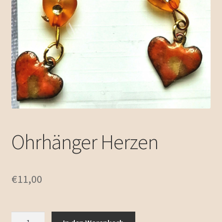
Zubehör
Unterm
Emailleschmuck
öffnen
Impressum / Kontakt
Allgemeine Geschäftsbedingungen
Ohrhänger Herzen
€
11,00
Ohrhänger