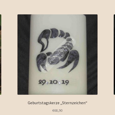
Geburtstagskerze „Sternzeichen“
€
68,90