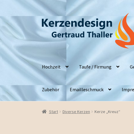
Zur
Zum
Navigation
Inhalt
springen
springen
Hochzeit
Taufe / Firmung
G
Zubehör
Emailleschmuck
Impre
Start
Diverse Kerzen
Kerze „Kreuz“