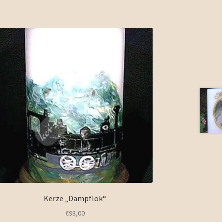
Kerze „Dampflok“
€
93,00