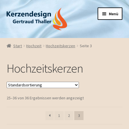
Zur
Zum
Menü
Navigation
Inhalt
springen
springen
Unterm
Hochzeit
öffnen
Start
Hochzeit
Hochzeitskerzen
Seite 3
Hochzeitskerzen
Hochzeitskerzen
Ehejubiläum
Unterm
Taufe / Firmung
öffnen
25–36 von 36 Ergebnissen werden angezeigt
Geburtstag
Unterm
Saison
1
2
3
öffnen