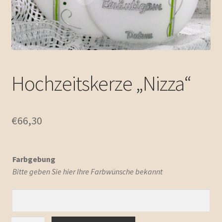
Zubehör
Unterm
Emailleschmuck
öffnen
Impressum / Kontakt
Hochzeitskerze „Nizza“
Allgemeine Geschäftsbedingungen
€
66,30
Farbgebung
Bitte geben Sie hier Ihre Farbwünsche bekannt
Hochzeitskerze