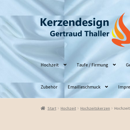
Zur
Zum
Navigation
Inhalt
springen
springen
Hochzeit
Taufe / Firmung
G
Zubehör
Emailleschmuck
Impre
Start
Hochzeit
Hochzeitskerzen
Hochzeit