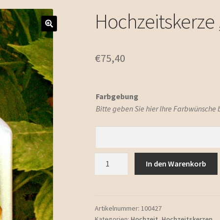
Hochzeitskerze 
€
75,40
Farbgebung
Bitte geben Sie hier Ihre Farbwünsche
Hochzeitskerze
In den Warenkorb
"Madeira"
Menge
Artikelnummer:
100427
Kategorien:
Hochzeit
,
Hochzeitskerzen