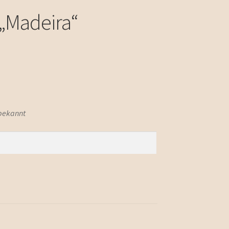
„Madeira“
 bekannt