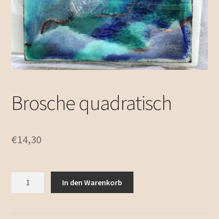
Zubehör
Unterm
Emailleschmuck
öffnen
Impressum / Kontakt
Allgemeine Geschäftsbedingungen
Brosche quadratisch
€
14,30
Brosche
In den Warenkorb
quadratisch
Menge