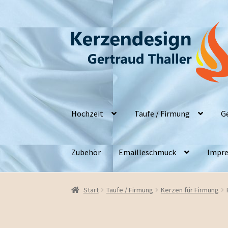
Zur
Zum
Navigation
Inhalt
springen
springen
Hochzeit
Taufe / Firmung
G
Zubehör
Emailleschmuck
Impre
Start
Taufe / Firmung
Kerzen für Firmung