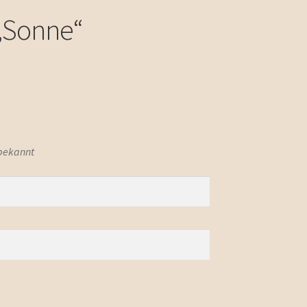
„Sonne“
 bekannt