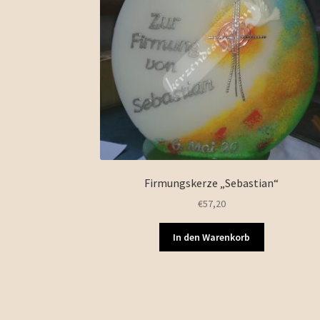
Firmungskerze „Sebastian“
€
57,20
In den Warenkorb