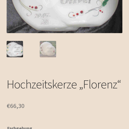
Zubehör
Unterm
Emailleschmuck
öffnen
Impressum / Kontakt
Allgemeine Geschäftsbedingungen
Hochzeitskerze „Florenz“
€
66,30
Farbgebung