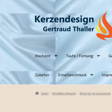
Zur
Zum
Navigation
Inhalt
springen
springen
Hochzeit
Taufe / Firmung
G
Zubehör
Emailleschmuck
Impre
Start
Emailleschmuck
Diverse Accessoires