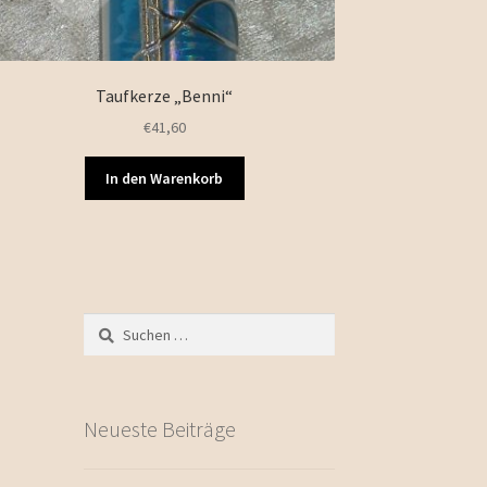
Taufkerze „Benni“
€
41,60
In den Warenkorb
Suchen
nach:
Neueste Beiträge