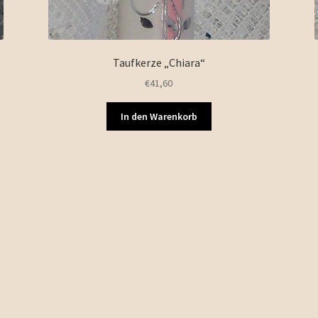
Taufkerze „Chiara“
€
41,60
In den Warenkorb