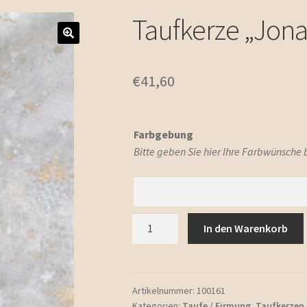
Taufkerze „Jona
€
41,60
Farbgebung
Bitte geben Sie hier Ihre Farbwünsche
Taufkerze
In den Warenkorb
"Jonas"
Menge
Artikelnummer:
100161
Kategorien:
Taufe / Firmung
,
Taufkerzen