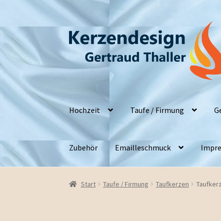
Zur
Zum
Navigation
Inhalt
springen
springen
Hochzeit
Taufe / Firmung
G
Zubehör
Emailleschmuck
Impre
Start
Taufe / Firmung
Taufkerzen
Taufker