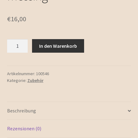
Zubehör
Unterm
Emailleschmuck
€
16,00
öffnen
Impressum / Kontakt
Kerzenteller
In den Warenkorb
Allgemeine Geschäftsbedingungen
graviert,
messing
Menge
Artikelnummer:
100546
Kategorie:
Zubehör
Beschreibung
Rezensionen (0)