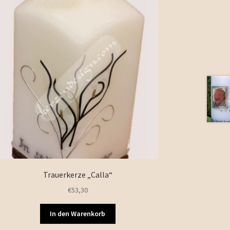
Trauerkerze „Calla“
€
53,30
In den Warenkorb