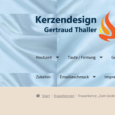
Zur
Zum
Navigation
Inhalt
springen
springen
Hochzeit
Taufe / Firmung
G
Zubehör
Emailleschmuck
Impre
Start
Trauerkerzen
Trauerkerze „Zum Ged