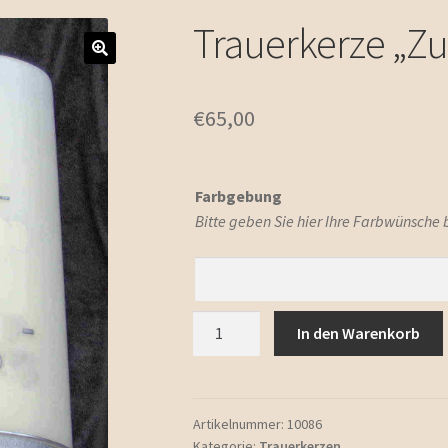
Trauerkerze „
€
65,00
Farbgebung
Bitte geben Sie hier Ihre Farbwünsche
Trauerkerze
In den Warenkorb
"Zum
Gedenken"
Menge
Artikelnummer:
10086
Kategorie:
Trauerkerzen