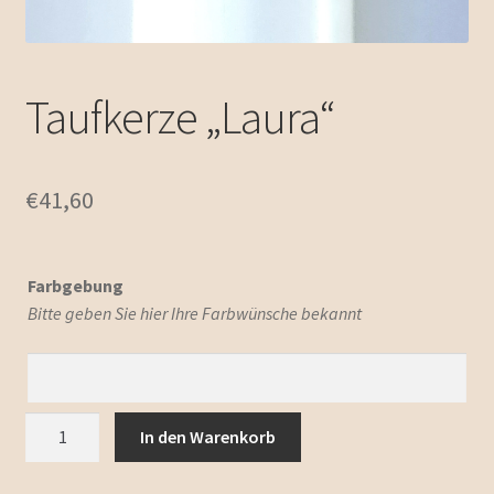
Taufkerze „Laura“
€
41,60
Farbgebung
Bitte geben Sie hier Ihre Farbwünsche bekannt
Taufkerze
In den Warenkorb
"Laura"
Menge